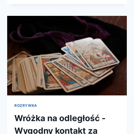
ZWIĄZKU.
GDZIE
SZUKAĆ
POMOCY?
SPRAWDZONAWROZKA.PL
ROZRYWKA
Wróżka na odległość -
Wygodny kontakt za