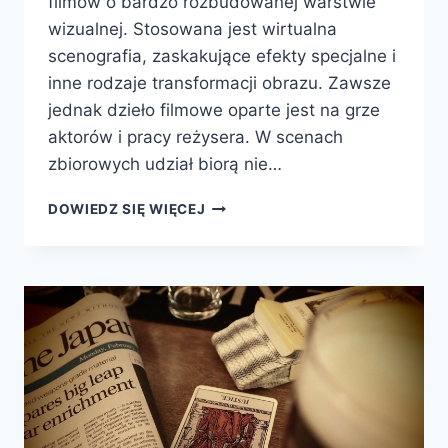
filmów o bardzo rozbudowanej warstwie
wizualnej. Stosowana jest wirtualna
scenografia, zaskakujące efekty specjalne i
inne rodzaje transformacji obrazu. Zawsze
jednak dzieło filmowe oparte jest na grze
aktorów i pracy reżysera. W scenach
zbiorowych udział biorą nie…
CZY
DOWIEDZ SIĘ WIĘCEJ
MOŻNA
ZNALEŹĆ
SIĘ
NA
PLANIE
FILMOWYM
BEZ
PRZYGOTOWANIA
AKTORSKIEGO?