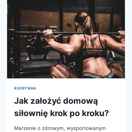
WYGODNY
KONTAKT
ZA
POMOCĄ
SMS
ROZRYWKA
Jak założyć domową
siłownię krok po kroku?
Marzenie o zdrowym, wysportowanym