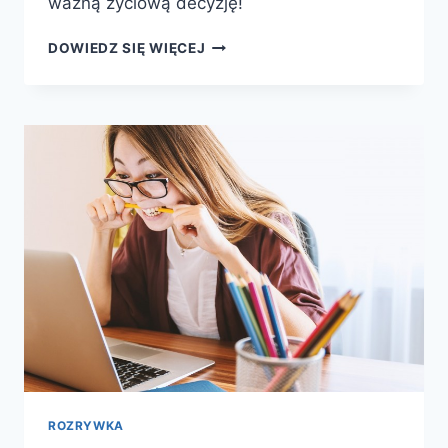
ważną życiową decyzję!
DLACZEGO
DOWIEDZ SIĘ WIĘCEJ
WARTO
KORZYSTAĆ
Z
USŁUG
WRÓŻKI
NA
TELEFON?
ROZRYWKA