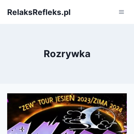
Przejdź
RelaksRefleks.pl
do
treści
Rozrywka