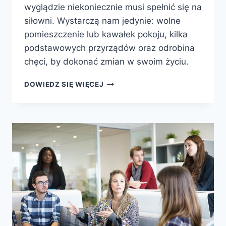
wyglądzie niekoniecznie musi spełnić się na
siłowni. Wystarczą nam jedynie: wolne
pomieszczenie lub kawałek pokoju, kilka
podstawowych przyrządów oraz odrobina
chęci, by dokonać zmian w swoim życiu.
JAK
DOWIEDZ SIĘ WIĘCEJ
ZAŁOŻYĆ
DOMOWĄ
SIŁOWNIĘ
KROK
PO
KROKU?