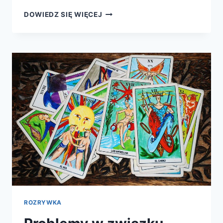
BROCAT
DOWIEDZ SIĘ WIĘCEJ
Z
KRAKOWA
ROZRYWKA