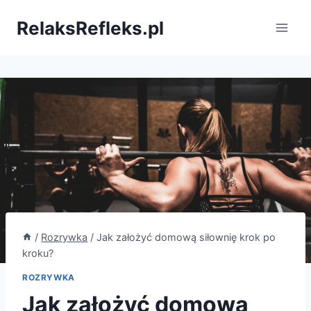
Przejdź
RelaksRefleks.pl
do
treści
/
Rozrywka
/
Jak założyć domową siłownię krok po
kroku?
ROZRYWKA
Jak założyć domową