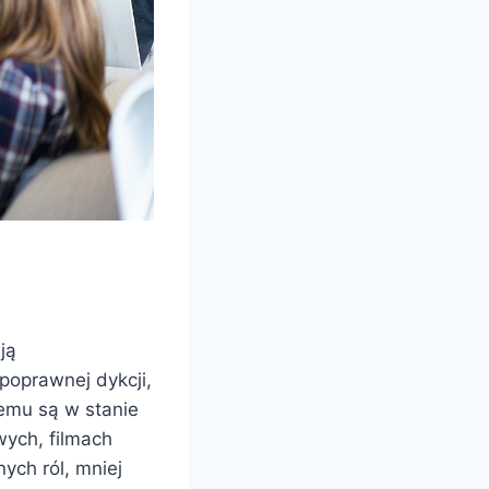
ją
oprawnej dykcji,
temu są w stanie
wych, filmach
ych ról, mniej