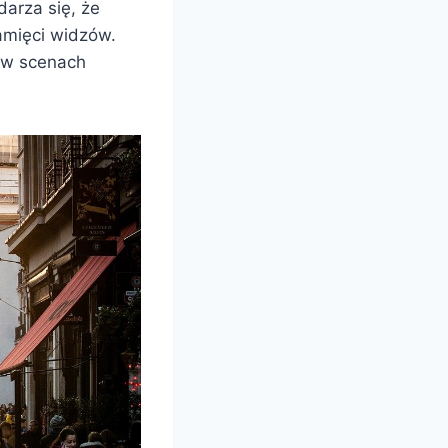
arza się, że
amięci widzów.
u w scenach