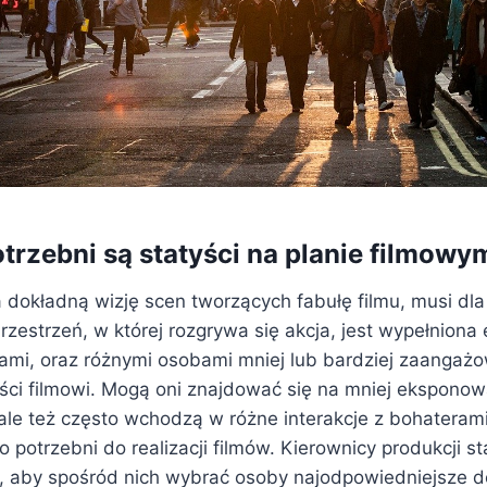
trzebni są statyści na planie filmowy
 dokładną wizję scen tworzących fabułę filmu, musi dla
 Przestrzeń, w której rozgrywa się akcja, jest wypełnion
orami, oraz różnymi osobami mniej lub bardziej zaanga
tyści filmowi. Mogą oni znajdować się na mniej ekspono
 ale też często wchodzą w różne interakcje z bohateram
o potrzebni do realizacji filmów. Kierownicy produkcji st
zi, aby spośród nich wybrać osoby najodpowiedniejsze 