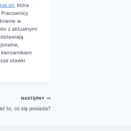
al.pl/
, która
. Pracownicy
dnienie w
lio z aktualnymi
edstawiają
jonalne,
z kierownikiem
jsze stawki
NASTĘPNY
ć to, co się posiada?