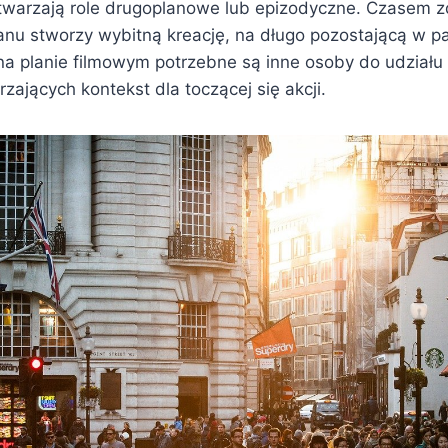
warzają role drugoplanowe lub epizodyczne. Czasem zd
lanu stworzy wybitną kreację, na długo pozostającą w p
na planie filmowym potrzebne są inne osoby do udział
zających kontekst dla toczącej się akcji.