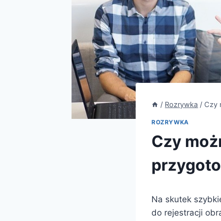
/
Rozrywka
/
Czy 
ROZRYWKA
Czy możn
przygoto
Na skutek szybki
do rejestracji ob