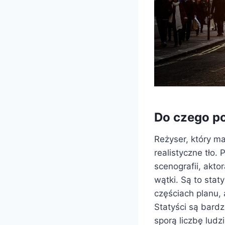
Do czego po
Reżyser, który ma
realistyczne tło.
scenografii, akt
wątki. Są to sta
częściach planu,
Statyści są bardz
sporą liczbę lud