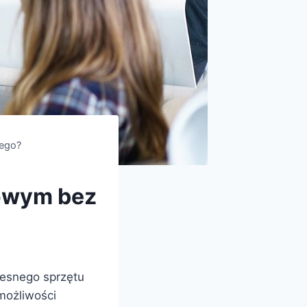
iego?
mowym bez
zesnego sprzętu
możliwości