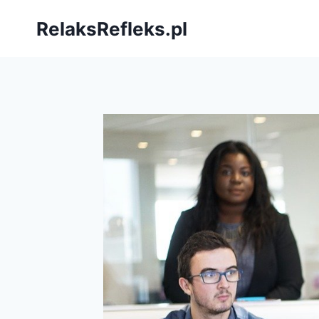
Przejdź
RelaksRefleks.pl
do
treści