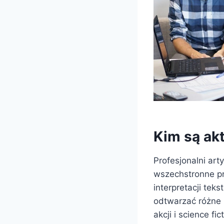
Kim są ak
Profesjonalni art
wszechstronne pr
interpretacji tek
odtwarzać różne 
akcji i science f