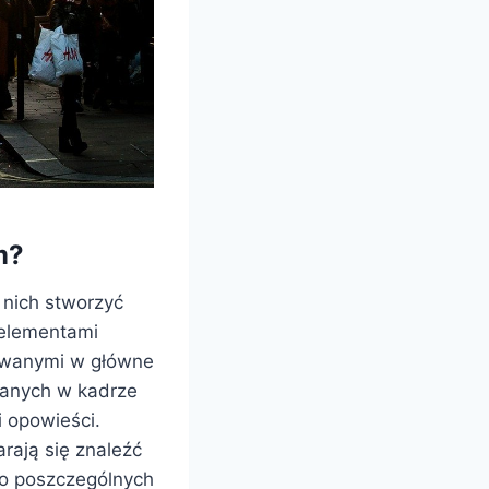
m?
 nich stworzyć
a elementami
żowanymi w główne
wanych w kadrze
i opowieści.
arają się znaleźć
do poszczególnych