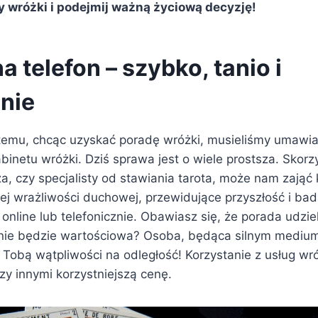
 wróżki i podejmij ważną życiową decyzję!
 telefon – szybko, tanio i
nie
 temu, chcąc uzyskać poradę wróżki, musieliśmy umawiać
inetu wróżki. Dziś sprawa jest o wiele prostsza. Skorz
a, czy specjalisty od stawiania tarota, może nam zająć k
ej wrażliwości duchowej, przewidujące przyszłość i ba
online lub telefonicznie. Obawiasz się, że porada udzi
e nie będzie wartościowa? Osoba, będąca silnym medium
 Tobą wątpliwości na odległość! Korzystanie z usług wr
zy innymi korzystniejszą cenę.