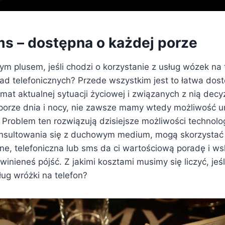
s – dostępna o każdej porze
ym plusem, jeśli chodzi o korzystanie z usług wózek na 
rad telefonicznych? Przede wszystkim jest to łatwa dos
mat aktualnej sytuacji życiowej i związanych z nią decy
porze dnia i nocy, nie zawsze mamy wtedy możliwość u
. Problem ten rozwiązują dzisiejsze możliwości technol
nsultowania się z duchowym medium, mogą skorzystać
ine, telefoniczna lub sms da ci wartościową poradę i w
winieneś pójść. Z jakimi kosztami musimy się liczyć, jeśl
ług wróżki na telefon?