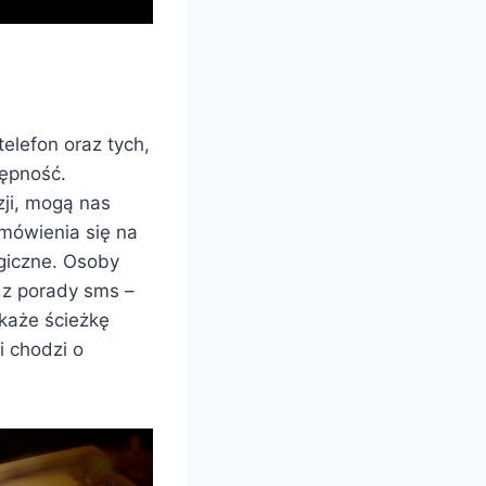
telefon oraz tych,
tępność.
zji, mogą nas
mówienia się na
ogiczne. Osoby
 z porady sms –
skaże ścieżkę
i chodzi o