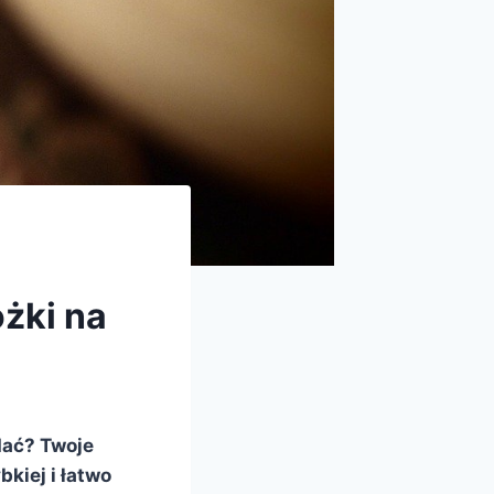
żki na
dać? Twoje
kiej i łatwo