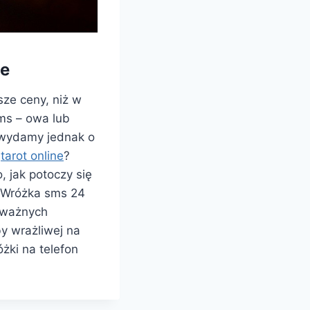
je
sze ceny, niż w
sms – owa lub
, wydamy jednak o
–
tarot online
?
, jak potoczy się
? Wróżka sms 24
h ważnych
y wrażliwej na
żki na telefon