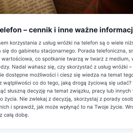
elefon – cennik i inne ważne informac
m korzystania z usług wróżki na telefon są o wiele niż
 się do gabinetu stacjonarnego. Porada telefoniczna, 
ie wartościowa, co spotkanie twarzą w twarz z medium
ędzy. Nadal wahasz się, czy skorzystać z usług wróżki 
e dostępne możliwości i ciesz się wiedza na temat tego
z wątpliwości co do tego, jaką drogą życiową się udać
jąć słuszną decyzję na temat związku, pracy lub innyc
życia. Nie zwlekaj z decyzją, skorzystaj z porady osob
nich i sprawdź, jak może wpłynąć to na Twoje życie. Wró
z całą dobę.