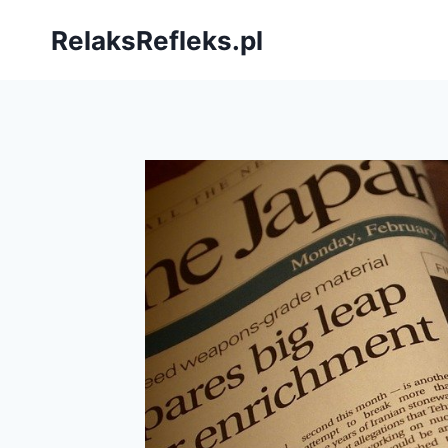
Przejdź
RelaksRefleks.pl
do
treści