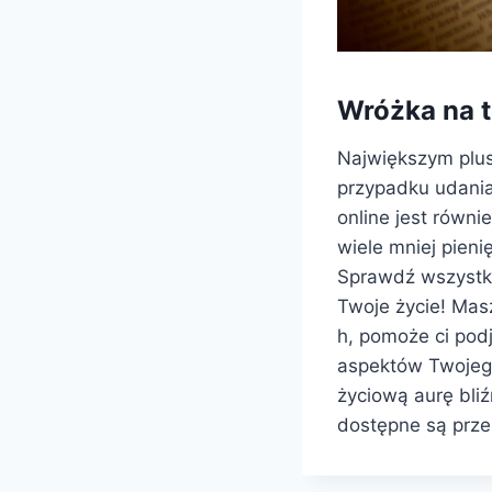
Wróżka na t
Największym pluse
przypadku udania
online jest równ
wiele mniej pieni
Sprawdź wszystki
Twoje życie! Mas
h, pomoże ci pod
aspektów Twojego 
życiową aurę bliź
dostępne są prze