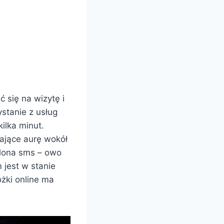
 się na wizytę i
ystanie z usług
ilka minut.
dające aurę wokół
elona sms – owo
 jest w stanie
óżki online ma