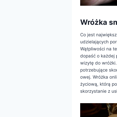
Wróżka sm
Co jest największ
udzielających po
Wątpliwości na te
dopaść o każdej 
wizytę do wróżki
potrzebujące sko
owej. Wróżka onl
życiową, którą po
skorzystanie z us