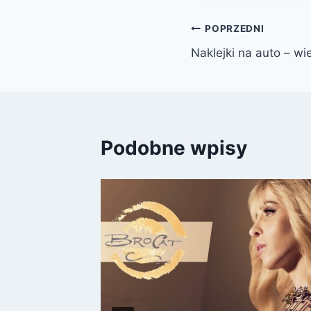
Nawigacja
POPRZEDNI
Naklejki na auto – wi
wpisu
Podobne wpisy