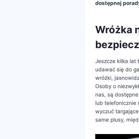
dostępnej porady
Wróżka na
bezpiecz
Jeszcze kilka lat
udawać się do gab
wróżki, jasnowidz
Osoby o niezwykł
nas, są dostępne 
lub telefoniczni
wyczuć targające
same plusy, międ