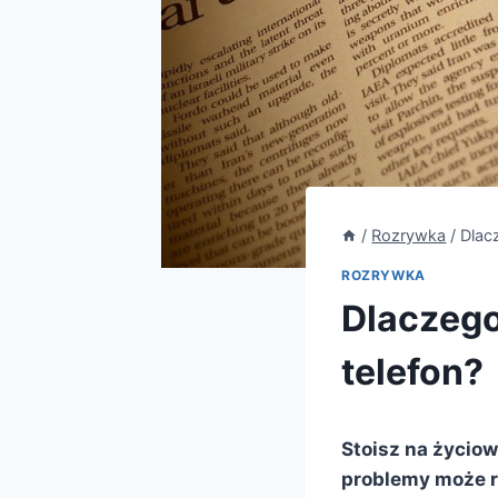
/
Rozrywka
/
Dlac
ROZRYWKA
Dlaczego
telefon?
Stoisz na życiow
problemy może ro