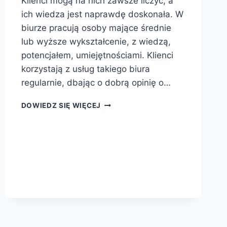
Klienci mogą na nich zawsze liczyć, a
ich wiedza jest naprawdę doskonała. W
biurze pracują osoby mające średnie
lub wyższe wykształcenie, z wiedzą,
potencjałem, umiejętnościami. Klienci
korzystają z usług takiego biura
regularnie, dbając o dobrą opinię o…
RACHUNKOWOŚĆ
DOWIEDZ SIĘ WIĘCEJ
DOBRZE
PROWADZONA