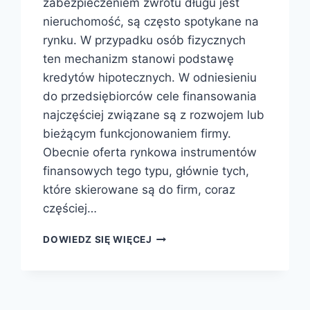
zabezpieczeniem zwrotu długu jest
nieruchomość, są często spotykane na
rynku. W przypadku osób fizycznych
ten mechanizm stanowi podstawę
kredytów hipotecznych. W odniesieniu
do przedsiębiorców cele finansowania
najczęściej związane są z rozwojem lub
bieżącym funkcjonowaniem firmy.
Obecnie oferta rynkowa instrumentów
finansowych tego typu, głównie tych,
które skierowane są do firm, coraz
częściej…
POŻYCZKI
DOWIEDZ SIĘ WIĘCEJ
POD
ZASTAW
NIERUCHOMOŚCI
–
WARSZAWA