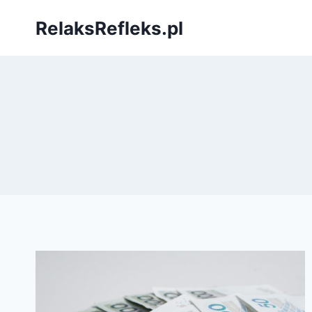
Przejdź
RelaksRefleks.pl
do
treści