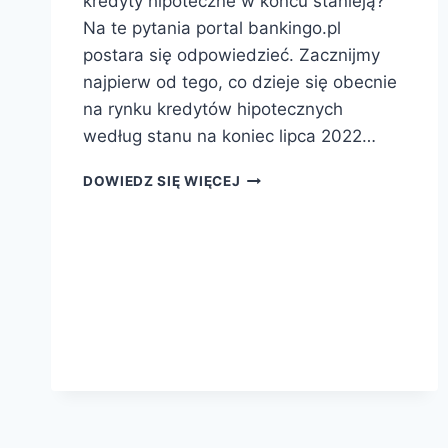
kredyty hipoteczne w końcu stanieją?
Na te pytania portal bankingo.pl
postara się odpowiedzieć. Zacznijmy
najpierw od tego, co dzieje się obecnie
na rynku kredytów hipotecznych
według stanu na koniec lipca 2022…
KIEDY
DOWIEDZ SIĘ WIĘCEJ
KREDYTY
HIPOTECZNE
STANIEJĄ?