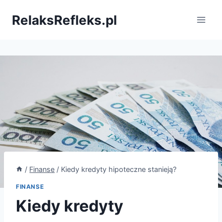
Przejdź
RelaksRefleks.pl
do
treści
/
Finanse
/
Kiedy kredyty hipoteczne stanieją?
FINANSE
Kiedy kredyty