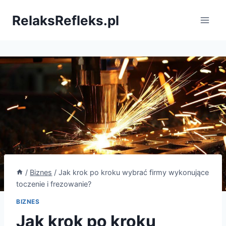
Przejdź
RelaksRefleks.pl
do
treści
/
Biznes
/
Jak krok po kroku wybrać firmy wykonujące
toczenie i frezowanie?
BIZNES
Jak krok po kroku