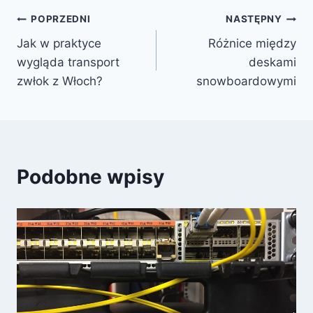
Nawigacja
POPRZEDNI
NASTĘPNY
Jak w praktyce
Różnice między
wpisu
wygląda transport
deskami
zwłok z Włoch?
snowboardowymi
Podobne wpisy