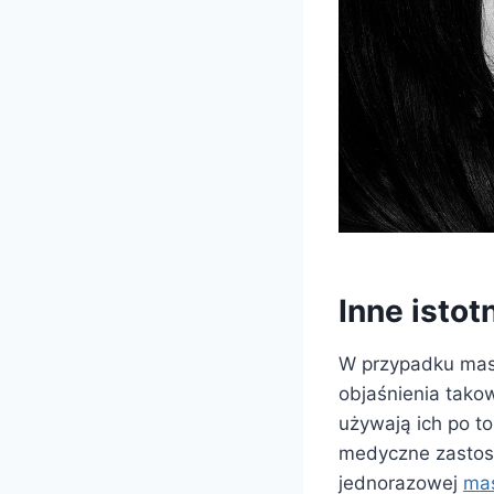
Inne istot
W przypadku mase
objaśnienia tako
używają ich po to
medyczne zastoso
jednorazowej
mas