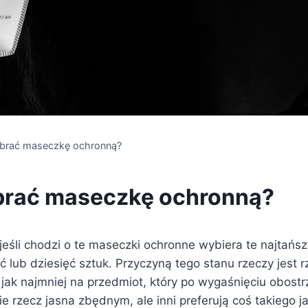
brać maseczkę ochronną?
brać maseczkę ochronną?
 jeśli chodzi o te maseczki ochronne wybiera te najtań
 lub dziesięć sztuk. Przyczyną tego stanu rzeczy jest r
ak najmniej na przedmiot, który po wygaśnięciu obost
 rzecz jasna zbędnym, ale inni preferują coś takiego ja