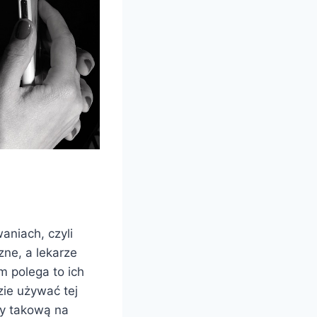
aniach, czyli
ne, a lekarze
m polega to ich
ie używać tej
my takową na