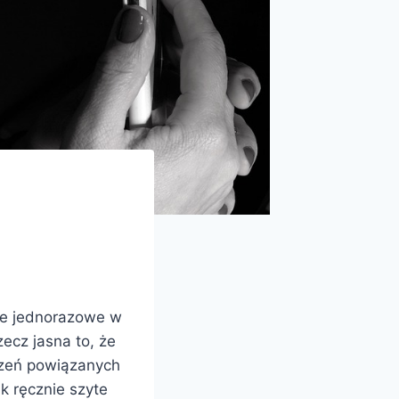
sze jednorazowe w
zecz jasna to, że
rzeń powiązanych
k ręcznie szyte