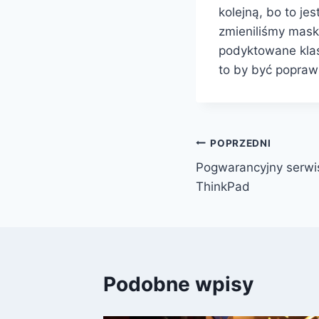
kolejną, bo to jes
zmieniliśmy maskę
podyktowane klas
to by być popra
Nawigacja
POPRZEDNI
Pogwarancyjny serwi
wpisu
ThinkPad
Podobne wpisy