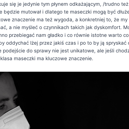
kuje się je jedynie tym płynem odkażającym, /trudno też
ie będzie mutował i dlatego te maseczki mogą być dłuż
zowe znaczenie ma też wygoda, a konkretniej to, że m
ć, a nie myśleć o czynnikach takich jak dyskomfort. M
no przebiegać nam gładko i co równie istotne warto co 
y oddychać lżej przez jakiś czas i po to by ją spryska
 podejście do sprawy nie jest unikatowe, ale jeśli chod
o klasa maseczki ma kluczowe znaczenie.