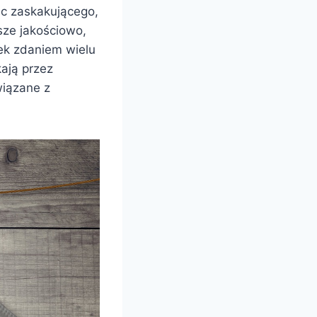
ic zaskakującego,
sze jakościowo,
zek zdaniem wielu
kają przez
wiązane z