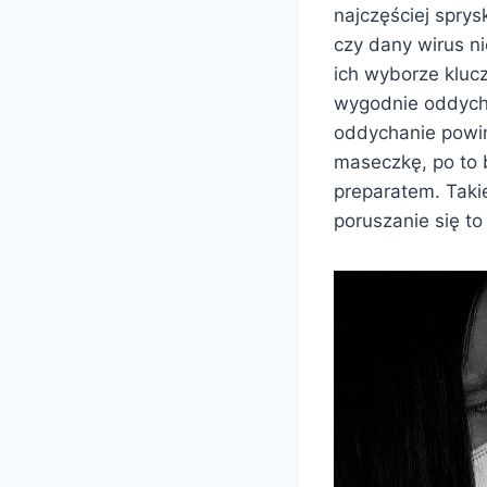
najczęściej sprys
czy dany wirus n
ich wyborze kluc
wygodnie oddycha
oddychanie powin
maseczkę, po to b
preparatem. Takie
poruszanie się t