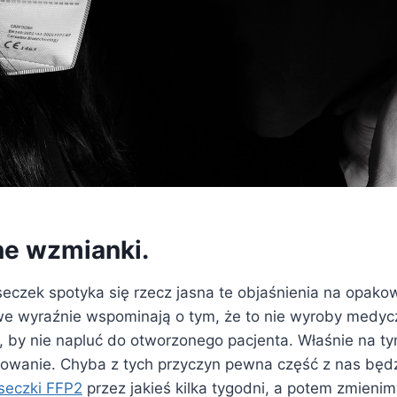
ne wzmianki.
czek spotyka się rzecz jasna te objaśnienia na opakow
we wyraźnie wspominają o tym, że to nie wyroby medycz
, by nie napluć do otworzonego pacjenta. Właśnie na ty
wanie. Chyba z tych przyczyn pewna część z nas będz
eczki FFP2
przez jakieś kilka tygodni, a potem zmieni