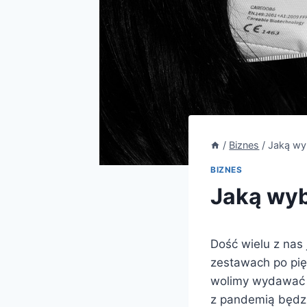
/
Biznes
/
Jaką wy
BIZNES
Jaką wy
Dość wielu z nas
zestawach po pięć
wolimy wydawać j
z pandemią będzie