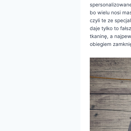
spersonalizowane
bo wielu nosi ma
czyli te ze specj
daje tylko to fał
tkaninę, a najpe
obiegiem zamknię