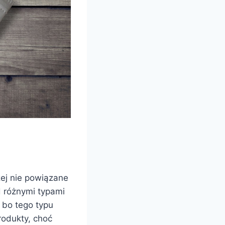
zej nie powiązane
d różnymi typami
 bo tego typu
rodukty, choć