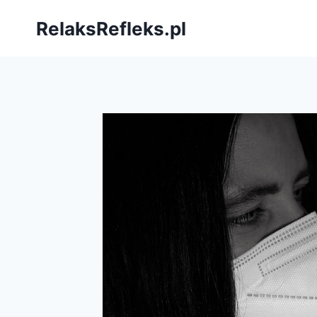
Przejdź
RelaksRefleks.pl
do
treści