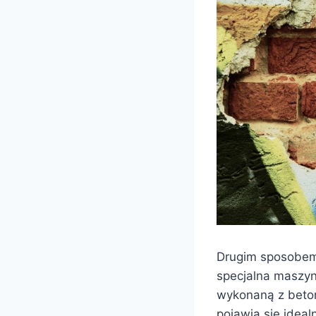
Drugim sposobem,
specjalna maszyn
wykonaną z beton
pojawia się ideal