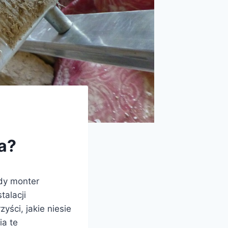
a?
żdy monter
talacji
yści, jakie niesie
ia te