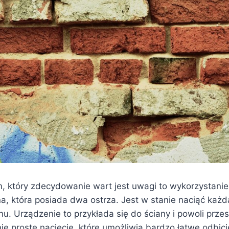
 który zdecydowanie wart jest uwagi to wykorzystanie
a, która posiada dwa ostrza. Jest w stanie naciąć każd
u. Urządzenie to przykłada się do ściany i powoli prze
nie proste nacięcie, które umożliwia bardzo łatwe odbic