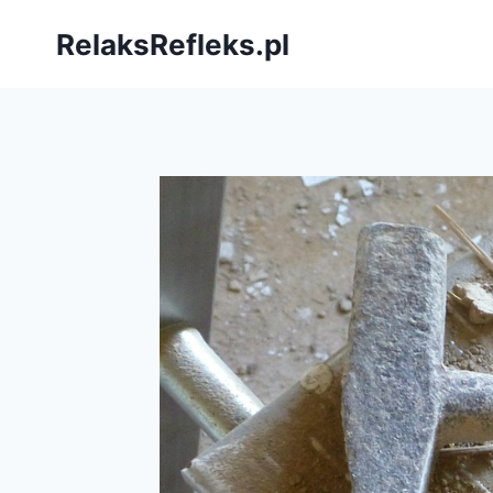
Przejdź
RelaksRefleks.pl
do
treści