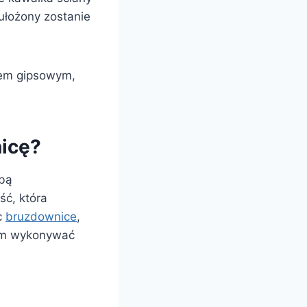
 ułożony zostanie
ejem gipsowym,
icę?
abą
ść, która
c
bruzdownice
,
nam wykonywać