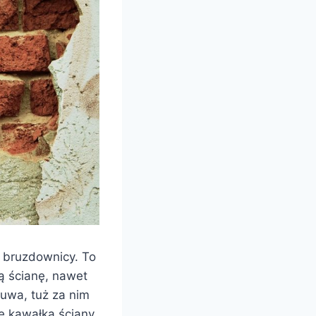
 bruzdownicy. To
ą ścianę, nawet
suwa, tuż za nim
ie kawałka ściany