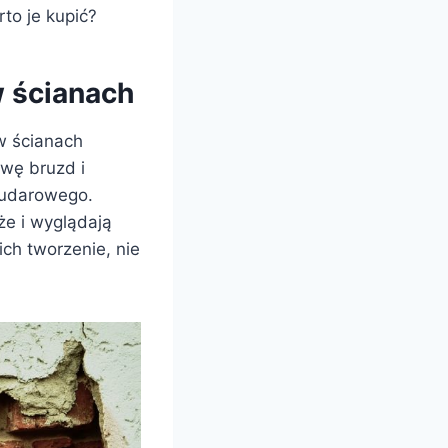
rto je kupić?
w ścianach
 w ścianach
wę bruzd i
 udarowego.
że i wyglądają
ich tworzenie, nie