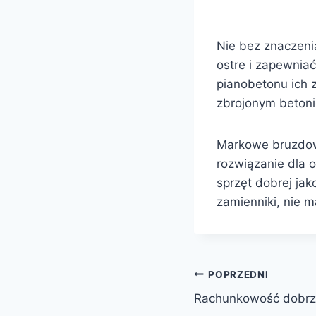
Nie bez znaczeni
ostre i zapewnia
pianobetonu ich 
zbrojonym betoni
Markowe bruzdown
rozwiązanie dla 
sprzęt dobrej jak
zamienniki, nie 
Nawigacja
POPRZEDNI
Rachunkowość dobrz
wpisu