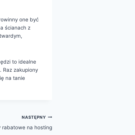
Powinny one być
na ścianach z
 twardym,
ędzi to idealne
. Raz zakupiony
ię na tanie
NASTĘPNY
 rabatowe na hosting