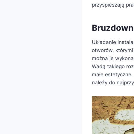
przyspieszają pra
Bruzdowni
Układanie instal
otworów, którymi
można je wykonać
Wadą takiego rozw
małe estetyczne. 
należy do najprz