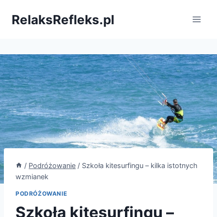
Przejdź
RelaksRefleks.pl
do
treści
/
Podróżowanie
/
Szkoła kitesurfingu – kilka istotnych
wzmianek
PODRÓŻOWANIE
Szkoła kitesurfingu –