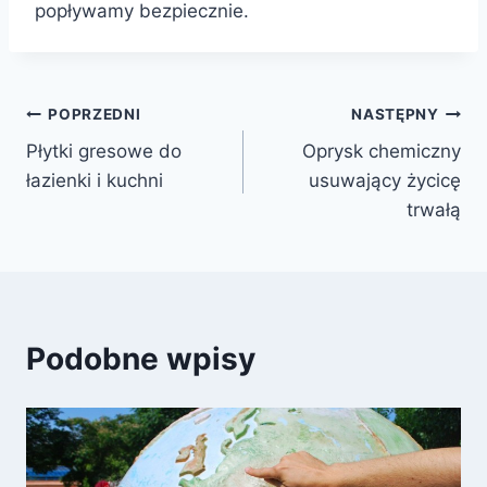
popływamy bezpiecznie.
Nawigacja
POPRZEDNI
NASTĘPNY
Płytki gresowe do
Oprysk chemiczny
wpisu
łazienki i kuchni
usuwający życicę
trwałą
Podobne wpisy