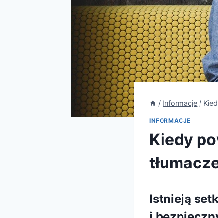
/
Informacje
/
Kied
INFORMACJE
Kiedy po
tłumacze
Istnieją se
i bezpieczn