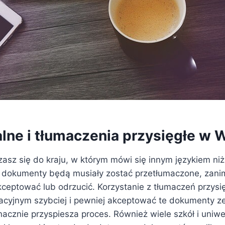
alne i tłumaczenia przysięgłe w
asz się do kraju, w którym mówi się innym językiem niż
re dokumenty będą musiały zostać przetłumaczone, zan
akceptować lub odrzucić. Korzystanie z tłumaczeń przys
acyjnym szybciej i pewniej akceptować te dokumenty z
nacznie przyspiesza proces. Również wiele szkół i uniw