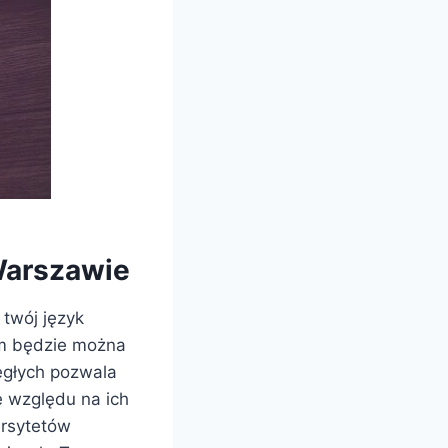
 Warszawie
 twój język
im będzie można
ięgłych pozwala
e względu na ich
ersytetów