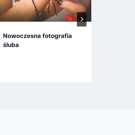
Nowoczesna fotografia
Popular
śluba
budowl