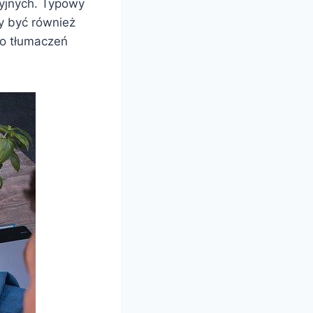
yjnych. Typowy
y być również
ro tłumaczeń