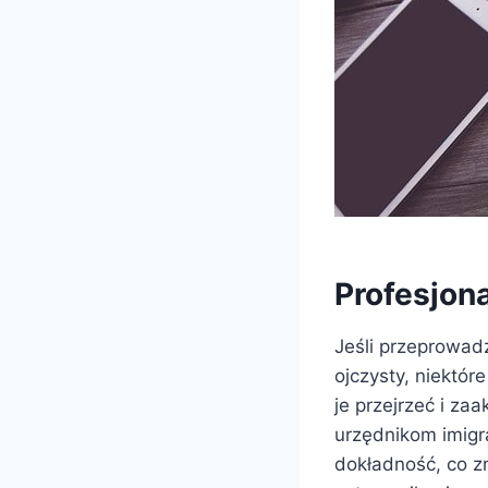
Profesjon
Jeśli przeprowadz
ojczysty, niektó
je przejrzeć i za
urzędnikom imigr
dokładność, co z