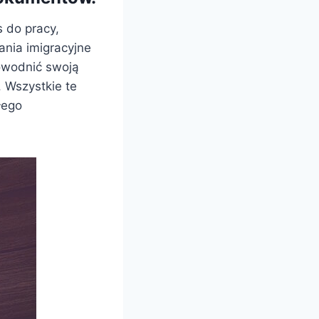
s do pracy,
ania imigracyjne
dowodnić swoją
. Wszystkie te
łego