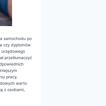
nia samochodu po
ia czy dyplomów.
ka urzędowego
iał przetłumaczyć
odpowiednich
łniejszym
iu pracy,
zędowych warto
ją z osobami,
.