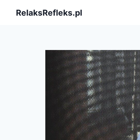
Przejdź
RelaksRefleks.pl
do
treści