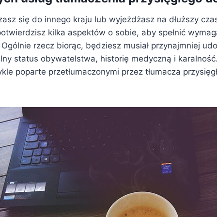
zasz się do innego kraju lub wyjeżdżasz na dłuższy cza
potwierdzisz kilka aspektów o sobie, aby spełnić wymag
 Ogólnie rzecz biorąc, będziesz musiał przynajmniej u
lny status obywatelstwa, historię medyczną i karalność
ykle poparte przetłumaczonymi przez tłumacza przysięg