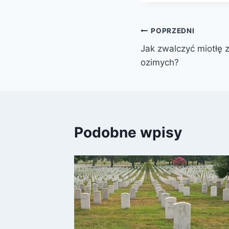
Nawigacja
POPRZEDNI
Jak zwalczyć miotłę
wpisu
ozimych?
Podobne wpisy