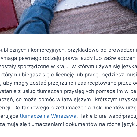
publicznych i komercyjnych, przykładowo od prowadze
wymaga pewnego rodzaju prawa jazdy lub zaświadczen
zostały sporządzone w kraju, w którym używa się języ
 którym ubiegasz się o licencję lub pracę, będziesz mus
 aby mogły zostać przejrzane i zaakceptowane przez 
ystanie z usług tłumaczeń przysięgłych pomaga im w pe
aczeń, co może pomóc w łatwiejszym i krótszym uzyskan
licencji. Do fachowego przetłumaczenia dokumentów ur
ferujące
tłumaczenia Warszawa
. Takie biura współpracu
ajmują się tłumaczeniami dokumentów na różne języki