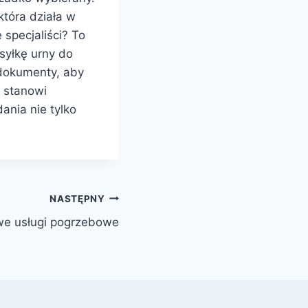
która działa w
 specjaliści? To
syłkę urny do
 dokumenty, aby
e stanowi
nia nie tylko
NASTĘPNY
e usługi pogrzebowe