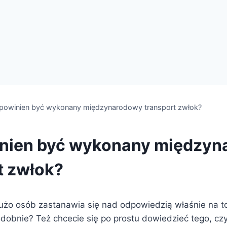
 powinien być wykonany międzynarodowy transport zwłok?
inien być wykonany między
t zwłok?
dużo osób zastanawia się nad odpowiedzią właśnie na t
odobnie? Też chcecie się po prostu dowiedzieć tego, c