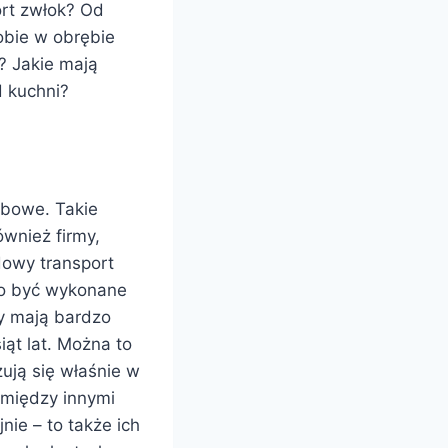
rt zwłok? Od
obie w obrębie
? Jakie mają
d kuchni?
bowe. Takie
wnież firmy,
dowy transport
no być wykonane
y mają bardzo
iąt lat. Można to
ują się właśnie w
 między innymi
nie – to także ich