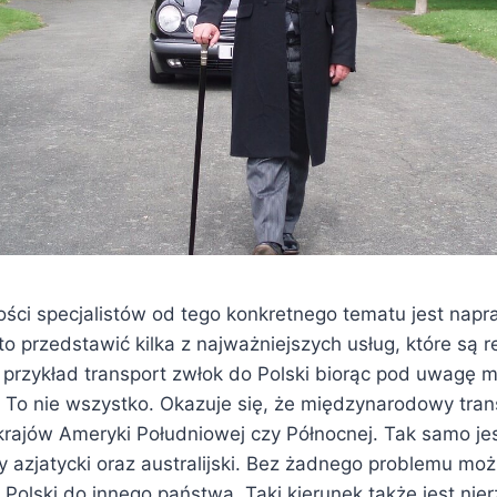
kości specjalistów od tego konkretnego tematu jest na
o przedstawić kilka z najważniejszych usług, które są 
 przykład transport zwłok do Polski biorąc pod uwagę 
. To nie wszystko. Okazuje się, że międzynarodowy tran
krajów Ameryki Południowej czy Północnej. Tak samo je
 azjatycki oraz australijski. Bez żadnego problemu m
z Polski do innego państwa. Taki kierunek także jest ni