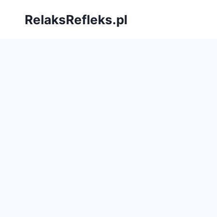
Przejdź
RelaksRefleks.pl
do
treści