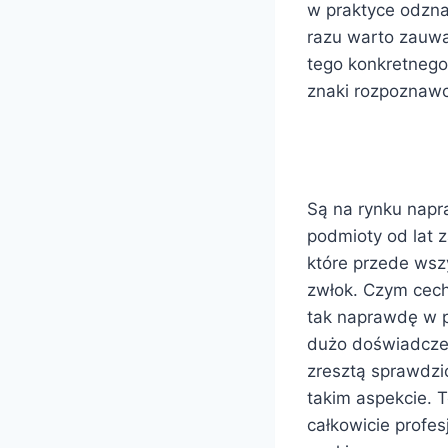
w praktyce odzn
razu warto zauwa
tego konkretnego
znaki rozpoznawc
Są na rynku nap
podmioty od lat 
które przede wsz
zwłok. Czym cech
tak naprawdę w p
dużo doświadczeni
zresztą sprawdzi
takim aspekcie. T
całkowicie profes