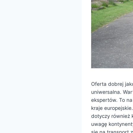
Oferta dobrej ja
uniwersalna. Wart
ekspertów. To na
kraje europejskie
dotyczy również 
uwagę kontynenty
się na transport 