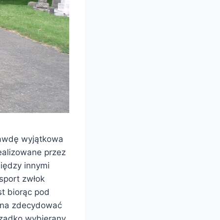
prawdę wyjątkowa
realizowane przez
między innymi
sport zwłok
st biorąc pod
ożna zdecydować
erzadko wybierany.