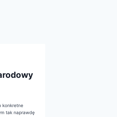
narodowy
o konkretne
zym tak naprawdę