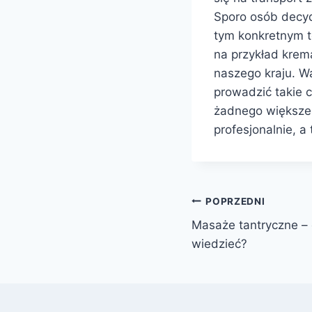
Sporo osób decydu
tym konkretnym te
na przykład krem
naszego kraju. Wa
prowadzić takie 
żadnego większeg
profesjonalnie, 
Nawigacja
POPRZEDNI
Masaże tantryczne – 
wpisu
wiedzieć?