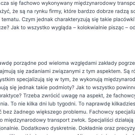
acza się fachowo wykonywany międzynarodowy transpo
żyć, że są na rynku firmy, które bardzo dobrze radzą s
 tematu. Czym jednak charakteryzują się takie placówki
ze? Jak to wszystko wygląda – kolokwialnie pisząc – o
rawdę porządne pod wieloma względami zakłady pogrze
zajmują się zadaniami związanymi z tym aspektem. Są ró
ystkim specjalizują się w tym, że wykonują międzynaro
ują się jednak takie podmioty? Jak to wszystko powin
raktyce? Trzeba zwrócić uwagę na aspekt, że fachowc
a. To nie kilka dni lub tygodni. To naprawdę kilkadzies
ć bez żadnego większego problemu. Fachowcy specjaliz
o międzynarodowy transport zwłok. Specjaliści działają
jonalnie. Dodatkowo dyskretnie. Dokładnie oraz precyzyj