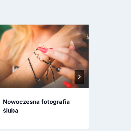
Nowoczesna fotografia
Jaką s
śluba
wypraw