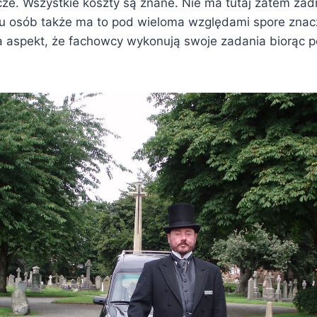
ze. Wszystkie koszty są znane. Nie ma tutaj zatem żad
lu osób także ma to pod wieloma względami spore znac
 aspekt, że fachowcy wykonują swoje zadania biorąc 