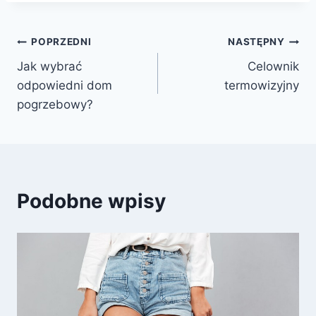
Nawigacja
POPRZEDNI
NASTĘPNY
Jak wybrać
Celownik
wpisu
odpowiedni dom
termowizyjny
pogrzebowy?
Podobne wpisy