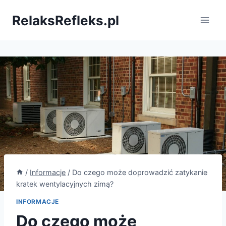
Przejdź
RelaksRefleks.pl
do
treści
/
Informacje
/
Do czego może doprowadzić zatykanie
kratek wentylacyjnych zimą?
INFORMACJE
Do czego może