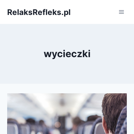
Przejdź
RelaksRefleks.pl
do
treści
wycieczki