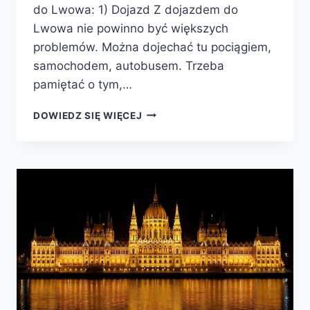
do Lwowa: 1) Dojazd Z dojazdem do
Lwowa nie powinno być większych
problemów. Można dojechać tu pociągiem,
samochodem, autobusem. Trzeba
pamiętać o tym,…
PORADY
DOWIEDZ SIĘ WIĘCEJ
DLA
PODRÓŻUJĄCYCH
DO
LWOWA