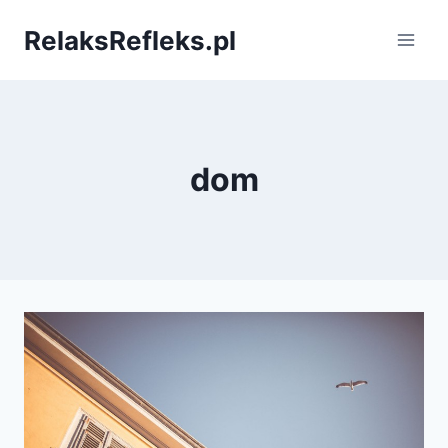
Przejdź
RelaksRefleks.pl
do
treści
dom